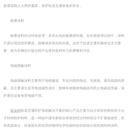
延缓或阻止火势的蔓延，保护轨道交通装备的安全。
耐磨涂料
耐磨涂料经过特殊处理，具有出色的耐磨损性能。在长期使用过程中，涂料
不易出现划痕和磨损，能够保持良好的外观。这对于轨道交通车辆来说尤为重
要，因为车辆在行驶过程中会受到各种外力的摩擦和冲击。
电磁屏蔽涂料
电磁屏蔽涂料主要用于地铁隧道、车站内部的电信、无线电、通讯线路的屏
蔽。其主要成分是导电或磁性成分，能够有效吸收电磁波并防止电磁波泄漏，保
护通信设备免受电磁干扰。
猿金刚
轨道交通防护系统解决方案的核心产品主要为自主研发的树枝状大分
子特种防护材料，是一种由中德专家联合研发的经过特种高分子扩展链改性，具
有高固体分，快速固化和优异的物理化学性能特征的双组分高性能特种涂料。