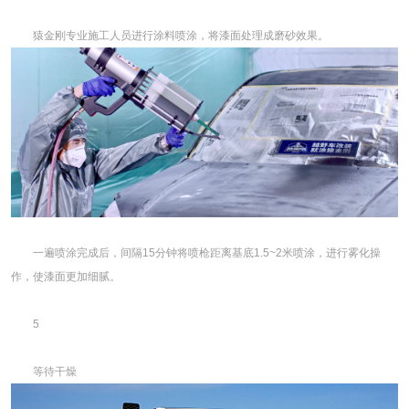
猿金刚专业施工人员进行涂料喷涂，将漆面处理成磨砂效果。
一遍喷涂完成后，间隔15分钟将喷枪距离基底1.5~2米喷涂，进行雾化操
作，使漆面更加细腻。
5
等待干燥